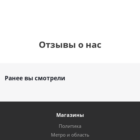
руб.
руб.
руб.
895
р
Отзывы о нас
Ранее вы смотрели
Магазины
Политика
Метро и область