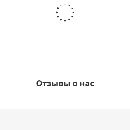
Шар
Шар
Шар
Шар
гелиевый
гелиевый
гелиевый
Звезда - С
цифра 4
цифра 3
цифра 1
днем
(40х102
(40х102
(40х102
рождения
см)
см)
см)
(45 см)
1 330
1 330
1 330
895
руб.
руб.
руб.
руб.
Отзывы о нас