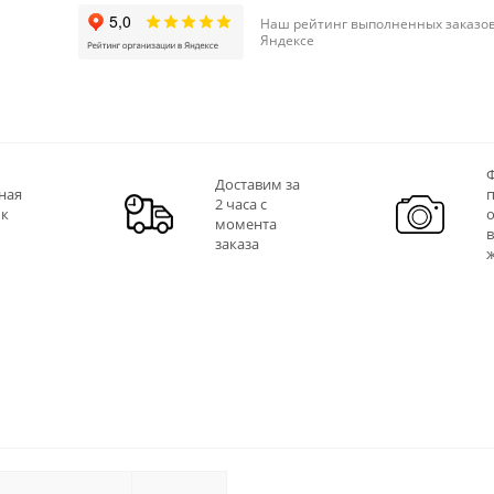
Наш рейтинг выполненных заказов
Яндексе
Ф
Доставим за
ная
2 часа с
 к
момента
заказа