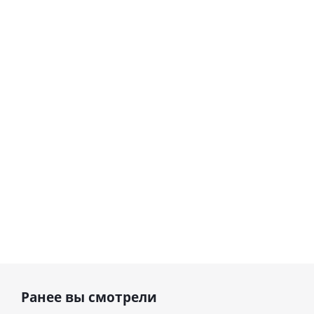
Шар
Шар
сердце I
гелиевый
love you
цифра 8
Сердце розовое
(45 см)
(40х102
фольгированный
см)
шар с гелием (45
см)
1 330
895
руб.
895
руб.
руб.
Ранее вы смотрели