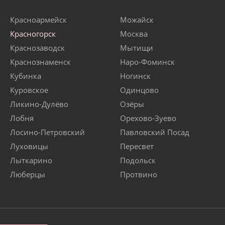
Красноармейск
Можайск
Красногорск
Москва
Краснозаводск
Мытищи
Краснознаменск
Наро-Фоминск
Кубинка
Ногинск
Куровское
Одинцово
Ликино-Дулёво
Озёры
Лобня
Орехово-Зуево
Лосино-Петровский
Павловский Посад
Луховицы
Пересвет
Лыткарино
Подольск
Люберцы
Протвино