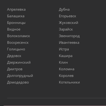
Апрелевка
Дубна
Балашиха
Егорьевск
Бронницы
Жуковский
Видное
Зарайск
Волоколамск
Звенигород
Воскресенск
Ивантеевка
Голицыно
Истра
Дедовск
Кашира
Дзержинский
Клин
Дмитров
Коломна
Долгопрудный
Королев
Домодедово
Котельники