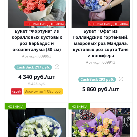
БЕСПЛАТНАЯ ДОСТАВКА
БЕСПЛАТНАЯ ДОСТАВКА
Букет "Фортуна" из
Букет "Офа" из
коралловых кустовых
Голландских гортензий,
роз Барбадос и
махровых роз Мандала,
оксипеталума (50 см)
кустовых роз сорта Таня
и конифера
Артикул: 009993
Артикул: 009913
CashBack 217 руб.
?
4 340
руб.
/шт
CashBack 293 руб.
?
5 425 руб.
5 860
руб.
/шт
-25%
Экономия 1 085 руб.
НОВИНКА
НОВИНКА