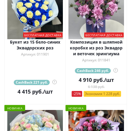
БЕСПЛАТНАЯ ДОСТАВКА
БЕСПЛАТНАЯ ДОСТАВКА
Букет из 15 бело-синих
Композиция в шляпной
Эквадорских роз
коробке из роз Эквадор
и веточек эрингиума
Артикул: 011901
Артикул: 011841
CashBack 246 руб.
?
4 910
руб.
/шт
CashBack 221 руб.
?
6 138 руб.
4 415
руб.
/шт
-25%
Экономия 1 228 руб.
НОВИНКА
НОВИНКА