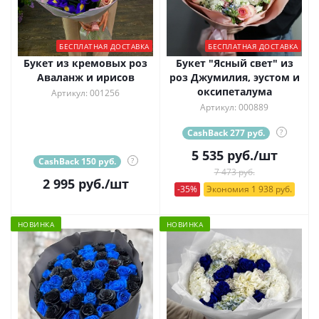
БЕСПЛАТНАЯ ДОСТАВКА
БЕСПЛАТНАЯ ДОСТАВКА
Букет из кремовых роз
Букет "Ясный свет" из
Аваланж и ирисов
роз Джумилия, эустом и
оксипеталума
Артикул: 001256
Артикул: 000889
CashBack 277 руб.
?
5 535
руб.
/шт
CashBack 150 руб.
?
7 473 руб.
2 995
руб.
/шт
-35%
Экономия 1 938 руб.
НОВИНКА
НОВИНКА