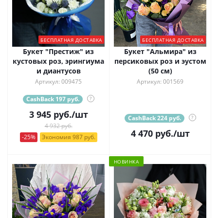
БЕСПЛАТНАЯ ДОСТАВКА
БЕСПЛАТНАЯ ДОСТАВКА
Букет "Престиж" из
Букет "Альмира" из
кустовых роз, эрингиума
персиковых роз и эустом
и диантусов
(50 см)
Артикул: 009475
Артикул: 001569
CashBack 197 руб.
?
3 945
руб.
/шт
CashBack 224 руб.
?
4 932 руб.
4 470
руб.
/шт
-25%
Экономия 987 руб.
НОВИНКА