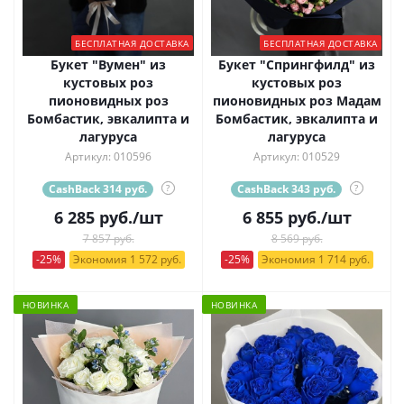
БЕСПЛАТНАЯ ДОСТАВКА
БЕСПЛАТНАЯ ДОСТАВКА
Букет "Вумен" из
Букет "Спрингфилд" из
кустовых роз
кустовых роз
пионовидных роз
пионовидных роз Мадам
Бомбастик, эвкалипта и
Бомбастик, эвкалипта и
лагуруса
лагуруса
Артикул: 010596
Артикул: 010529
CashBack 314 руб.
?
CashBack 343 руб.
?
6 285
руб.
/шт
6 855
руб.
/шт
7 857 руб.
8 569 руб.
-25%
Экономия 1 572 руб.
-25%
Экономия 1 714 руб.
НОВИНКА
НОВИНКА