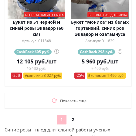
БЕСПЛАТНАЯ ДОСТАВКА
БЕСПЛАТНАЯ ДОСТАВКА
Букет из 51 черной и
Букет "Моника" из белых
синей розы Эквадор (60
гортензий, синих роз
см)
Эквадор и озатамнуса
Артикул: 011848
Артикул: 011829
CashBack 605 руб.
?
CashBack 298 руб.
?
12 105
руб.
/шт
5 960
руб.
/шт
15 132 руб.
7 450 руб.
-25%
Экономия 3 027 руб.
-25%
Экономия 1 490 руб.
Показать еще
1
2
Синие розы - плод длительной работы ученых-