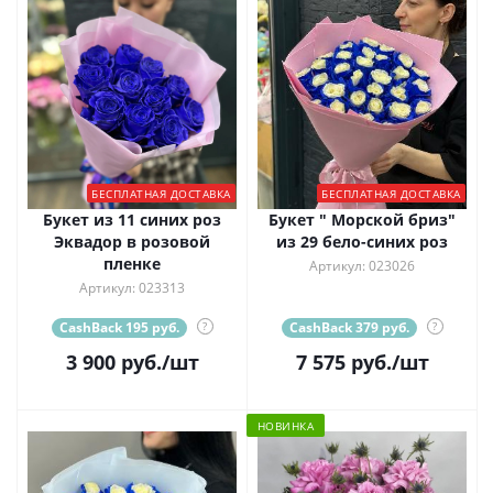
БЕСПЛАТНАЯ ДОСТАВКА
БЕСПЛАТНАЯ ДОСТАВКА
Букет из 11 синих роз
Букет " Морской бриз"
Эквадор в розовой
из 29 бело-синих роз
пленке
Артикул: 023026
Артикул: 023313
CashBack 195 руб.
?
CashBack 379 руб.
?
3 900
руб.
/шт
7 575
руб.
/шт
НОВИНКА