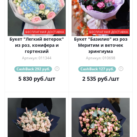
БЕСПЛАТНАЯ ДОСТАВКА
БЕСПЛАТНАЯ ДОСТАВКА
Букет "Легкий ветерок"
Букет "Базилио" из роз
из роз, конифера и
Меритим и веточек
гортензий
эрингиума
Артикул: 011344
Артикул: 010698
CashBack 292 руб.
?
CashBack 127 руб.
?
5 830
руб.
/шт
2 535
руб.
/шт