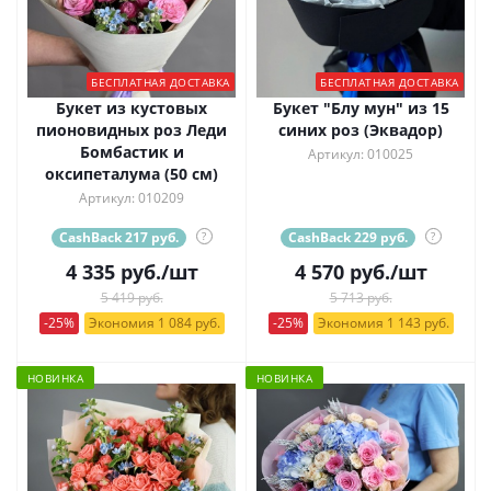
БЕСПЛАТНАЯ ДОСТАВКА
БЕСПЛАТНАЯ ДОСТАВКА
Букет из кустовых
Букет "Блу мун" из 15
пионовидных роз Леди
синих роз (Эквадор)
Бомбастик и
Артикул: 010025
оксипеталума (50 см)
Артикул: 010209
CashBack 217 руб.
?
CashBack 229 руб.
?
4 335
руб.
/шт
4 570
руб.
/шт
5 419 руб.
5 713 руб.
-25%
Экономия 1 084 руб.
-25%
Экономия 1 143 руб.
НОВИНКА
НОВИНКА