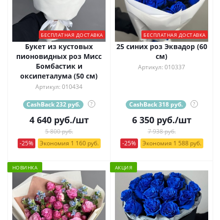
БЕСПЛАТНАЯ ДОСТАВКА
БЕСПЛАТНАЯ ДОСТАВКА
Букет из кустовых
25 синих роз Эквадор (60
пионовидных роз Мисс
см)
Бомбастик и
Артикул: 010337
оксипеталума (50 см)
Артикул: 010434
CashBack 232 руб.
?
CashBack 318 руб.
?
4 640
руб.
/шт
6 350
руб.
/шт
5 800 руб.
7 938 руб.
-25%
Экономия 1 160 руб.
-25%
Экономия 1 588 руб.
НОВИНКА
АКЦИЯ