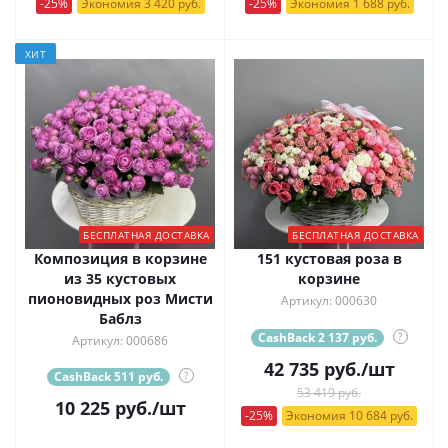
-25%
Экономия 3 420 руб.
-25%
Экономия 1 688 руб.
ХИТ
БЕСПЛАТНАЯ ДОСТАВКА
БЕСПЛАТНАЯ ДОСТАВКА
Композиция в корзине
151 кустовая роза в
из 35 кустовых
корзине
пионовидных роз Мисти
Артикул: 000630
Баблз
CashBack 2 137 руб.
?
Артикул: 000686
42 735
руб.
/шт
CashBack 511 руб.
?
53 419 руб.
10 225
руб.
/шт
-25%
Экономия 10 684 руб.