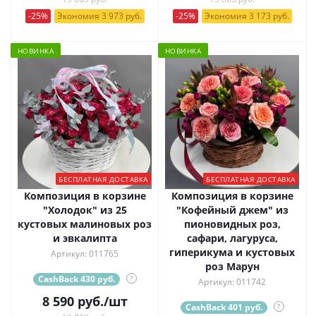
-25%
Экономия 3 973 руб.
-25%
Экономия 3 173 руб.
НОВИНКА
НОВИНКА
БЕСПЛАТНАЯ ДОСТАВКА
БЕСПЛАТНАЯ ДОСТАВКА
Композиция в корзине
Композиция в корзине
"Холодок" из 25
"Кофейный джем" из
кустовых малиновых роз
пионовидных роз,
и эвкалипта
сафари, лагуруса,
гиперикума и кустовых
Артикул: 011765
роз Марун
CashBack 430 руб.
?
Артикул: 011742
8 590
руб.
/шт
CashBack 401 руб.
?