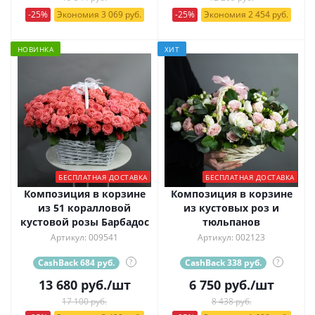
-25%
Экономия 3 069 руб.
-25%
Экономия 2 454 руб.
НОВИНКА
ХИТ
БЕСПЛАТНАЯ ДОСТАВКА
БЕСПЛАТНАЯ ДОСТАВКА
Композиция в корзине
Композиция в корзине
из 51 коралловой
из кустовых роз и
кустовой розы Барбадос
тюльпанов
Артикул: 009541
Артикул: 002123
CashBack 684 руб.
?
CashBack 338 руб.
?
13 680
руб.
/шт
6 750
руб.
/шт
17 100 руб.
8 438 руб.