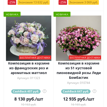
-25%
Экономия 13 632 руб.
-25%
Экономия 3 069 руб.
НОВИНКА
НОВИНКА
БЕСПЛАТНАЯ ДОСТАВКА
БЕСПЛАТНАЯ ДОСТАВКА
Композиция в корзине
Композиция в корзине
из французских роз и
из 51 кустовой
ароматных маттиол
пионовидной розы Леди
Бомбастик
Артикул: 011323
Артикул: 010744
CashBack 407 руб.
?
CashBack 647 руб.
?
8 130
руб.
/шт
12 935
руб.
/шт
10 163 руб.
16 169 руб.