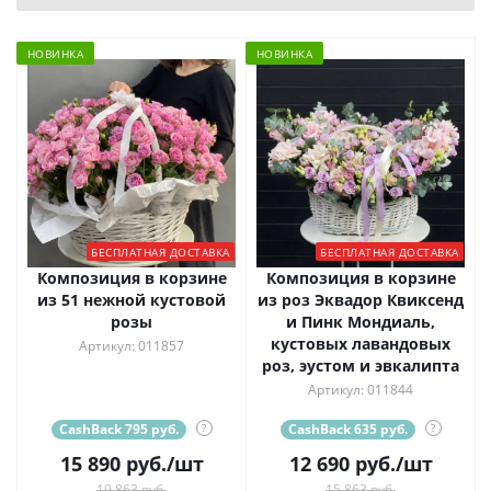
НОВИНКА
НОВИНКА
БЕСПЛАТНАЯ ДОСТАВКА
БЕСПЛАТНАЯ ДОСТАВКА
Композиция в корзине
Композиция в корзине
из 51 нежной кустовой
из роз Эквадор Квиксенд
розы
и Пинк Мондиаль,
кустовых лавандовых
Артикул: 011857
роз, эустом и эвкалипта
Артикул: 011844
CashBack 795 руб.
?
CashBack 635 руб.
?
15 890
руб.
/шт
12 690
руб.
/шт
19 863 руб.
15 863 руб.