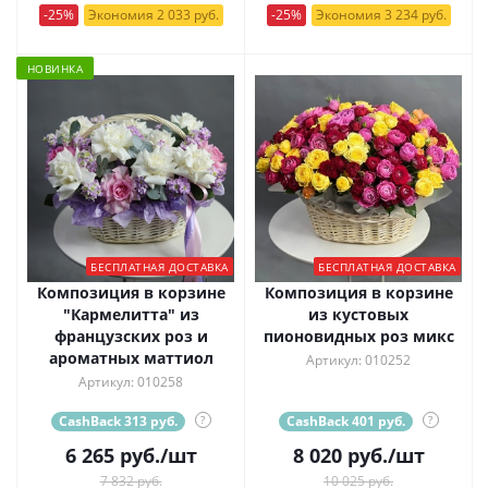
-25%
Экономия 2 033 руб.
-25%
Экономия 3 234 руб.
НОВИНКА
БЕСПЛАТНАЯ ДОСТАВКА
БЕСПЛАТНАЯ ДОСТАВКА
Композиция в корзине
Композиция в корзине
"Кармелитта" из
из кустовых
французских роз и
пионовидных роз микс
ароматных маттиол
Артикул: 010252
Артикул: 010258
CashBack 313 руб.
?
CashBack 401 руб.
?
6 265
руб.
/шт
8 020
руб.
/шт
7 832 руб.
10 025 руб.