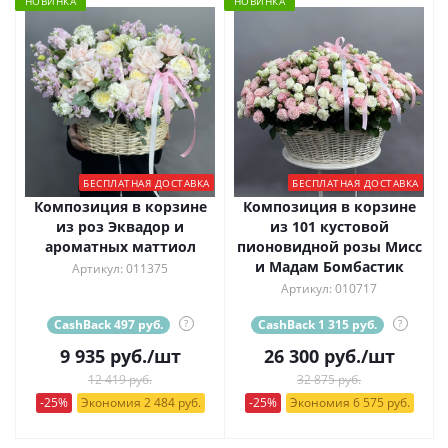
НОВИНКА
НОВИНКА
БЕСПЛАТНАЯ ДОСТАВКА
БЕСПЛАТНАЯ ДОСТАВКА
Композиция в корзине
Композиция в корзине
из роз Эквадор и
из 101 кустовой
ароматных маттиол
пионовидной розы Мисс
и Мадам Бомбастик
Артикул: 011375
Артикул: 010717
CashBack 497 руб.
?
CashBack 1 315 руб.
?
9 935
руб.
/шт
26 300
руб.
/шт
12 419 руб.
32 875 руб.
-25%
Экономия 2 484 руб.
-25%
Экономия 6 575 руб.