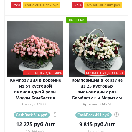
-25%
Экономия 1 567 руб.
-25%
Экономия 2 005 руб.
НОВИНКА
БЕСПЛАТНАЯ ДОСТАВКА
БЕСПЛАТНАЯ ДОСТАВКА
Композиция в корзине
Композиция в корзине
из 51 кустовой
из 25 кустовых
пионовидной розы
пионовидных роз
Мадам Бомбастик
Бомбастик и Меритим
Артикул: 010003
Артикул: 009674
CashBack 614 руб.
?
CashBack 491 руб.
?
12 275
руб.
/шт
9 815
руб.
/шт
15 344 руб.
12 269 руб.