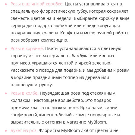
Розы в шляпной коробке.
Цветы устанавливаются на
специальную флористическую губку, которая сохраняет
свежесть цветов на 3 недели. Выбирайте коробку в виде
сердца для подарка любимой или в виде конуса для
поздравления коллеги. Конфеты и мыло ручной работы
разнообразят композицию.
Розы в корзине.
Цветы устанавливаются в плетеную
корзину из эко-материалов - бамбука или ивовых
прутиков, украшаются лентой и яркой зеленью.
Расскажите о поводе для подарка, и мы добавим к розам
в корзине праздничный топпер из дерева или
плюшевую игрушку.
Розы в колбе.
Неувядающая роза под стеклянным
колпаком - настоящее волшебство. Это подарок
премиум класса по низкой цене. Ярко-алый, синий
сапфировый, кипенно-белый - самые популярные и
выразительные оттенки в магазине MyBloom.
Букет из роз.
Флористы MyBloom любят цветы и не