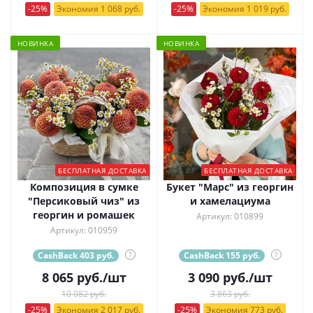
-25%
Экономия 1 068 руб.
-25%
Экономия 1 019 руб.
НОВИНКА
НОВИНКА
БЕСПЛАТНАЯ ДОСТАВКА
БЕСПЛАТНАЯ ДОСТАВКА
Композиция в сумке
Букет "Марс" из георгин
"Персиковый чиз" из
и хамелациума
георгин и ромашек
Артикул: 010899
Артикул: 010959
CashBack 403 руб.
?
CashBack 155 руб.
?
8 065
руб.
/шт
3 090
руб.
/шт
10 082 руб.
3 863 руб.
-25%
Экономия 2 017 руб.
-25%
Экономия 773 руб.