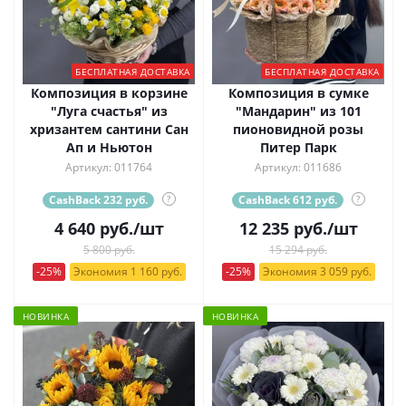
БЕСПЛАТНАЯ ДОСТАВКА
БЕСПЛАТНАЯ ДОСТАВКА
Композиция в корзине
Композиция в сумке
"Луга счастья" из
"Мандарин" из 101
хризантем сантини Сан
пионовидной розы
Ап и Ньютон
Питер Парк
Артикул: 011764
Артикул: 011686
CashBack 232 руб.
?
CashBack 612 руб.
?
4 640
руб.
/шт
12 235
руб.
/шт
5 800 руб.
15 294 руб.
-25%
Экономия 1 160 руб.
-25%
Экономия 3 059 руб.
НОВИНКА
НОВИНКА