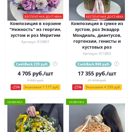
БЕСПЛАТНАЯ ДОСТАВКА
БЕСПЛАТНАЯ ДОСТАВКА
Композиция в корзине
Композиция в сумке из
"Нежность" из георгин,
эустом, роз Эквадор
эустом и роз Меритим
Мондиаль, диантусов,
гортензии, генисты и
Артикул: 010861
кустовых роз
Артикул: 011863
CashBack 235 руб.
?
CashBack 868 руб.
?
4 705
руб.
/шт
17 355
руб.
/шт
5 882 руб.
21 694 руб.
-25%
Экономия 1 177 руб.
-25%
Экономия 4 339 руб.
НОВИНКА
НОВИНКА