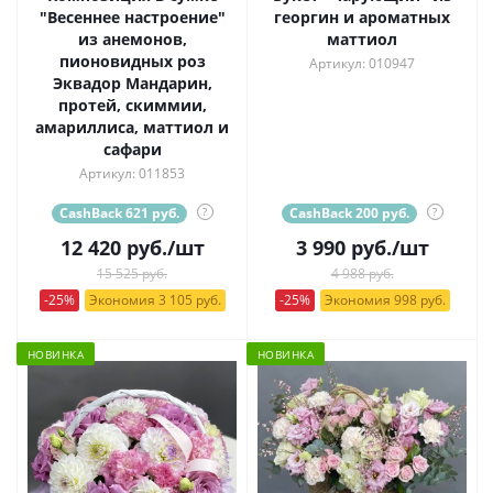
"Весеннее настроение"
георгин и ароматных
из анемонов,
маттиол
пионовидных роз
Артикул: 010947
Эквадор Мандарин,
протей, скиммии,
амариллиса, маттиол и
сафари
Артикул: 011853
CashBack 621 руб.
?
CashBack 200 руб.
?
12 420
руб.
/шт
3 990
руб.
/шт
15 525 руб.
4 988 руб.
-25%
Экономия 3 105 руб.
-25%
Экономия 998 руб.
НОВИНКА
НОВИНКА