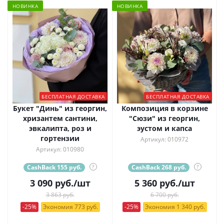
НОВИНКА
НОВИНКА
БЕСПЛАТНАЯ ДОСТАВКА
БЕСПЛАТНАЯ ДОСТАВКА
Букет "Динь" из георгин,
Композиция в корзине
хризантем сантини,
"Сюзи" из георгин,
эвкалипта, роз и
эустом и капса
гортензии
Артикул: 010972
Артикул: 010980
CashBack 155 руб.
?
CashBack 268 руб.
?
3 090
руб.
/шт
5 360
руб.
/шт
3 863 руб.
6 700 руб.
-25%
Экономия 773 руб.
-25%
Экономия 1 340 руб.