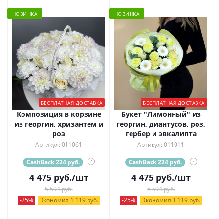
НОВИНКА
НОВИНКА
БЕСПЛАТНАЯ ДОСТАВКА
БЕСПЛАТНАЯ ДОСТАВКА
Композиция в корзине
Букет "Лимонный" из
из георгин, хризантем и
георгин, диантусов, роз,
роз
гербер и эвкалипта
Артикул: 011061
Артикул: 011011
CashBack 224 руб.
?
CashBack 224 руб.
?
4 475
руб.
/шт
4 475
руб.
/шт
5 594 руб.
5 594 руб.
-25%
Экономия 1 119 руб.
-25%
Экономия 1 119 руб.