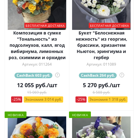
БЕСПЛАТНАЯ ДОСТАВКА
БЕСПЛАТНАЯ ДОСТАВКА
Композиция в сумке
Букет "Белоснежная
"Тональность" из
нежность" из георгин,
подсолнухов, калл, ягод
брассики, хризантем
вибирнума, лимонных
Ньютон, эрингиума и
роз, скиммии и орхидеи
гербер
Артикул: 011264
Артикул: 011089
CashBack 603 руб.
?
CashBack 264 руб.
?
12 055
руб.
/шт
5 270
руб.
/шт
15 069 руб.
6 588 руб.
-25%
Экономия 3 014 руб.
-25%
Экономия 1 318 руб.
НОВИНКА
НОВИНКА