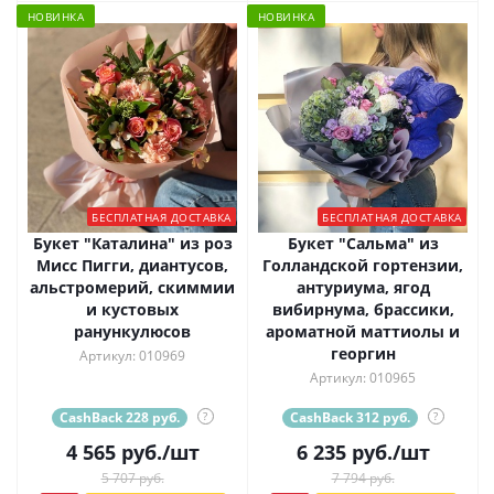
НОВИНКА
НОВИНКА
БЕСПЛАТНАЯ ДОСТАВКА
БЕСПЛАТНАЯ ДОСТАВКА
Букет "Каталина" из роз
Букет "Сальма" из
Мисс Пигги, диантусов,
Голландской гортензии,
альстромерий, скиммии
антуриума, ягод
и кустовых
вибирнума, брассики,
ранункулюсов
ароматной маттиолы и
георгин
Артикул: 010969
Артикул: 010965
CashBack 228 руб.
?
CashBack 312 руб.
?
4 565
руб.
/шт
6 235
руб.
/шт
5 707 руб.
7 794 руб.