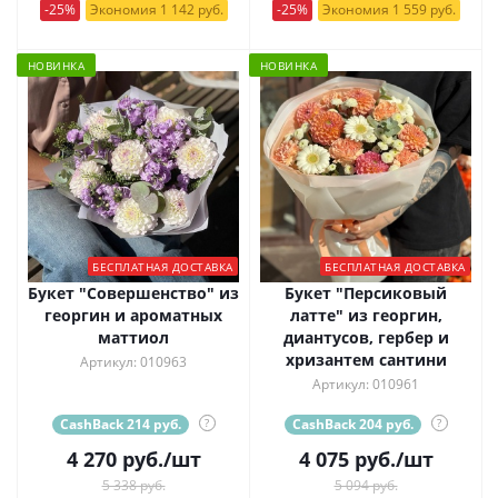
-25%
Экономия 1 142 руб.
-25%
Экономия 1 559 руб.
НОВИНКА
НОВИНКА
БЕСПЛАТНАЯ ДОСТАВКА
БЕСПЛАТНАЯ ДОСТАВКА
Букет "Совершенство" из
Букет "Персиковый
георгин и ароматных
латте" из георгин,
маттиол
диантусов, гербер и
хризантем сантини
Артикул: 010963
Артикул: 010961
CashBack 214 руб.
?
CashBack 204 руб.
?
4 270
руб.
/шт
4 075
руб.
/шт
5 338 руб.
5 094 руб.