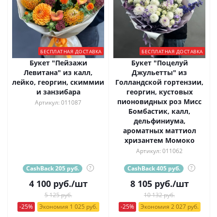
БЕСПЛАТНАЯ ДОСТАВКА
БЕСПЛАТНАЯ ДОСТАВКА
Букет "Пейзажи
Букет "Поцелуй
Левитана" из калл,
Джульетты" из
лейко, георгин, скиммии
Голландской гортензии,
и занзибара
георгин, кустовых
пионовидных роз Мисс
Артикул: 011087
Бомбастик, калл,
дельфиниума,
ароматных маттиол
хризантем Момоко
Артикул: 011062
CashBack 205 руб.
?
CashBack 405 руб.
?
4 100
руб.
/шт
8 105
руб.
/шт
5 125 руб.
10 132 руб.
-25%
Экономия 1 025 руб.
-25%
Экономия 2 027 руб.