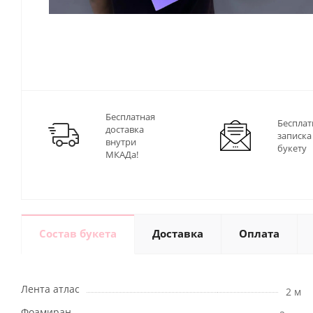
Бесплатная
Бесплат
доставка
записка
внутри
букету
МКАДа!
Состав букета
Доставка
Оплата
Лента атлас
2 м
Фоамиран