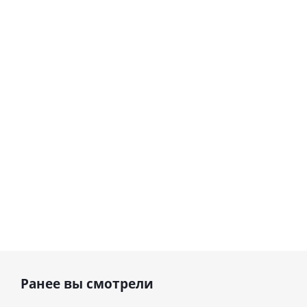
love you
цифра 8
Сердце розовое
(45 см)
(40х102
фольгированный
см)
шар с гелием (45
см)
1 330
895
руб.
895
руб.
руб.
Ранее вы смотрели