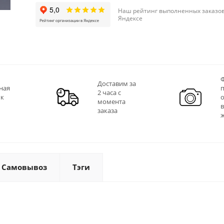
Наш рейтинг выполненных заказов
Яндексе
Ф
Доставим за
ная
2 часа с
 к
момента
заказа
Самовывоз
Тэги