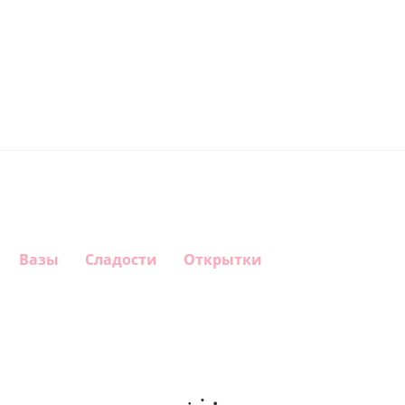
Вазы
Сладости
Открытки
Шар
Шар
Шар
Шар
гелиевый
гелиевый
гелиевый