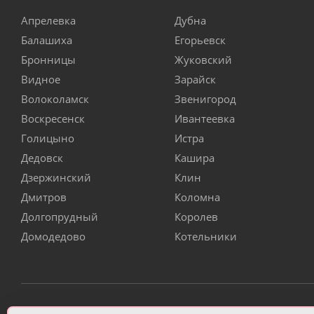
Апрелевка
Дубна
Балашиха
Егорьевск
Бронницы
Жуковский
Видное
Зарайск
Волоколамск
Звенигород
Воскресенск
Ивантеевка
Голицыно
Истра
Дедовск
Кашира
Дзержинский
Клин
Дмитров
Коломна
Долгопрудный
Королев
Домодедово
Котельники