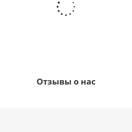
Звезда - С
цифра 4
цифра 3
цифра 1
днем
(40х102
(40х102
(40х102
рождения
см)
см)
см)
(45 см)
1 330
1 330
1 330
895
руб.
руб.
руб.
руб.
Отзывы о нас