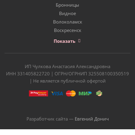
Бронницы
Видное
Волоколамск
Воскресенск
Показать
ИП Чулкова Анастасия Александровна
ИНН 331405822720 | ОГРН/ОГРНИП 325508100350519
| Не является публичной офертой
Разработчик сайта —
Евгений Донич