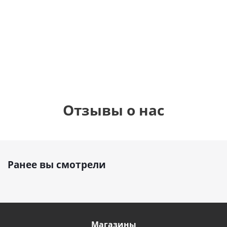
шар с гелием (45
см)
1 330
1 330
руб.
895
руб.
руб.
Отзывы о нас
Ранее вы смотрели
Магазины