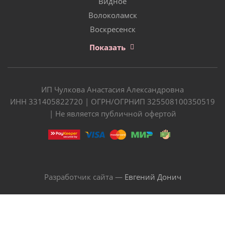
Видное
Волоколамск
Воскресенск
Показать
ИП Чулкова Анастасия Александровна
ИНН 331405822720 | ОГРН/ОГРНИП 325508100350519
| Не является публичной офертой
Разработчик сайта —
Евгений Донич