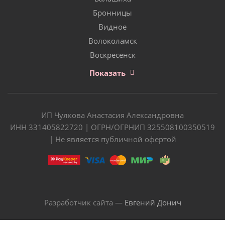
Бронницы
Видное
Волоколамск
Воскресенск
Показать
ИП Чулкова Анастасия Александровна
ИНН 331405822720 | ОГРН/ОГРНИП 325508100350519
| Не является публичной офертой
Разработчик сайта —
Евгений Донич