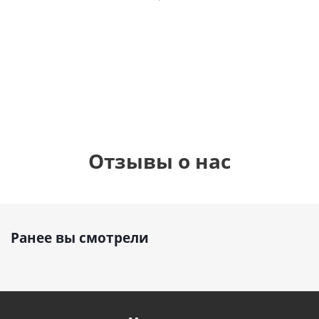
фольгированный
см)
см)
шар с гелием (45
см)
1 330
1 330
руб.
895
руб.
руб.
Отзывы о нас
Ранее вы смотрели