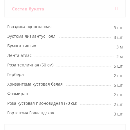
Состав букета
Гвоздика одноголовая
3 шт
Эустома лизиантус Голл.
3 шт
Бумага тишью
3 м
Лента атлас
2 м
Роза тепличная (50 см)
5 шт
Гербера
2 шт
Хризантема кустовая белая
5 шт
Фоамиран
2 шт
Роза кустовая пионовидная (70 см)
2 шт
Гортензия Голландская
3 шт