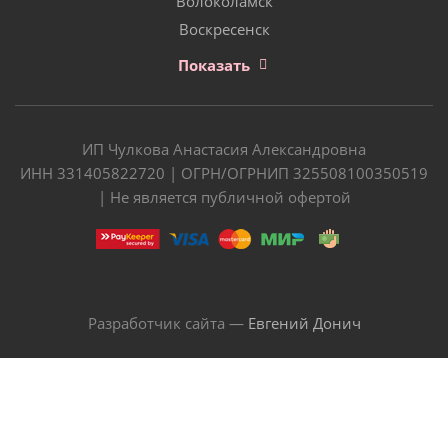
Волоколамск
Воскресенск
Показать
ИП Чулкова Анастасия Александровна
ИНН 331405822720 | ОГРН/ОГРНИП 325508100350519
| Не является публичной офертой
Разработчик сайта —
Евгений Донич