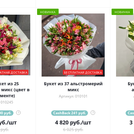
НОВИНКА
НОВИНКА
АТНАЯ ДОСТАВКА
БЕСПЛАТНАЯ ДОСТАВКА
ет из 25
Букет из 37 альстромерий
Бу
микс (цвет в
микс
менте)
Артикул: 010101
 010245
0 руб.
?
CashBack 241 руб.
?
Cas
уб.
/шт
4 820
руб.
/шт
3
 руб.
6 025 руб.