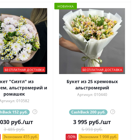
НОВИНКА
БЕСПЛАТНАЯ ДОСТАВКА
БЕСПЛАТНАЯ ДОСТАВКА
кет "Сиэтл" из
Букет из 25 кремовых
ем, альстромерий и
альстромерий
ромашек
Артикул: 010440
Артикул: 010582
hBack 152 руб.
?
CashBack 200 руб.
?
 030
руб.
/шт
3 995
руб.
/шт
3 485 руб.
5 993 руб.
Экономия 455 руб.
-50%
Экономия 1 998 руб.