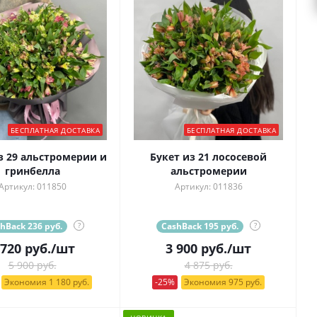
БЕСПЛАТНАЯ ДОСТАВКА
БЕСПЛАТНАЯ ДОСТАВКА
з 29 альстромерии и
Букет из 21 лососевой
гринбелла
альстромерии
Артикул: 011850
Артикул: 011836
hBack 236 руб.
?
CashBack 195 руб.
?
 720
руб.
/шт
3 900
руб.
/шт
5 900 руб.
4 875 руб.
Экономия 1 180 руб.
-25%
Экономия 975 руб.