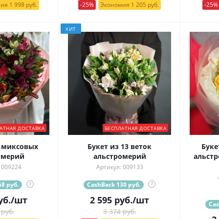
ия 1 998 руб.
-25%
Экономия 1 205 руб.
-25%
ХИТ
АТНАЯ ДОСТАВКА
БЕСПЛАТНАЯ ДОСТАВКА
9 миксовых
Букет из 13 веток
Буке
омерий
альстромерий
альстр
 009224
Артикул: 009133
8 руб.
?
CashBack 130 руб.
?
уб.
/шт
2 595
руб.
/шт
Cas
 руб.
3 374 руб.