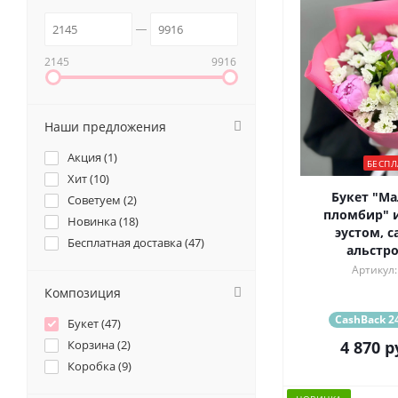
2145
9916
Наши предложения
Акция (
1
)
БЕСПЛ
Хит (
10
)
Букет "М
Советуем (
2
)
пломбир" и
Новинка (
18
)
эустом, с
Бесплатная доставка (
47
)
альстр
Артикул:
Композиция
CashBack 24
Букет (
47
)
Корзина (
2
)
4 870
р
Коробка (
9
)