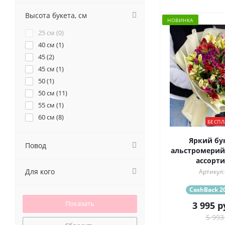
37 (
2
)
51 (
2
)
Высота букета, см
НОВИНКА
9 (
2
)
25 см (
0
)
40 см (
1
)
45 (
2
)
45 см (
1
)
50 (
1
)
50 см (
11
)
55 см (
1
)
60 см (
8
)
БЕСПЛ
Яркий бук
Повод
альстромерий 
ассорти
Для кого
Артикул:
CashBack 20
3 995
р
5 993