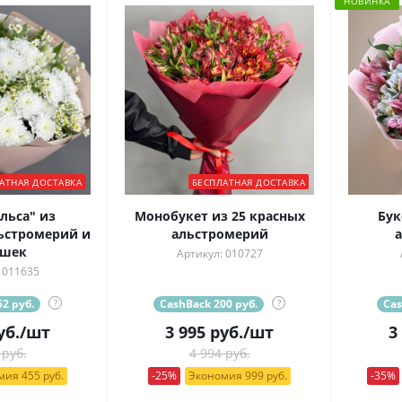
НОВИНКА
АТНАЯ ДОСТАВКА
БЕСПЛАТНАЯ ДОСТАВКА
льса" из
Монобукет из 25 красных
Бук
ьстромерий и
альстромерий
ашек
Артикул: 010727
 011635
2 руб.
?
CashBack 200 руб.
?
Cas
уб.
/шт
3 995
руб.
/шт
3
 руб.
4 994 руб.
ия 455 руб.
-25%
Экономия 999 руб.
-35%