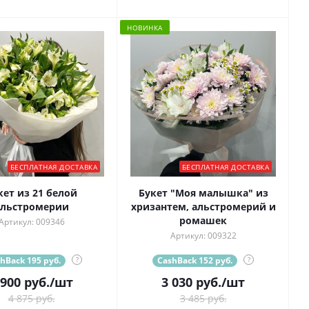
НОВИНКА
БЕСПЛАТНАЯ ДОСТАВКА
БЕСПЛАТНАЯ ДОСТАВКА
кет из 21 белой
Букет "Моя малышка" из
альстромерии
хризантем, альстромерий и
ромашек
Артикул: 009346
Артикул: 009322
hBack 195 руб.
?
CashBack 152 руб.
?
 900
руб.
/шт
3 030
руб.
/шт
4 875 руб.
3 485 руб.