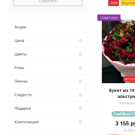
Сбросить
-50%
Эконом
СОВЕТУЕМ
Акции
Цена
Цветы
Розы
БЕСПЛ
Пионы
Букет из 1
Сладости
альстр
Артикул:
Подарки
CashBack 15
Композиции
3 155
р
4 733