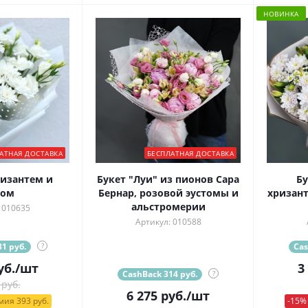
НОВИНКА
АТНАЯ ДОСТАВКА
БЕСПЛАТНАЯ ДОСТАВКА
ризантем и
Букет "Луи" из пионов Сара
Бу
том
Бернар, розовой эустомы и
хризант
альстромерии
 010635
Артикул: 010588
1 руб.
?
Cas
уб.
/шт
3
CashBack 314 руб.
?
 руб.
6 275
руб.
/шт
ия 393 руб.
-15%