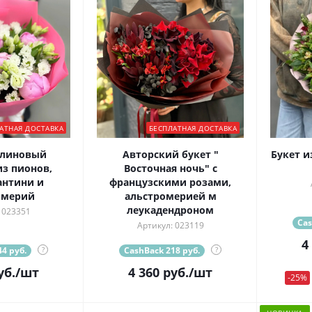
АТНАЯ ДОСТАВКА
БЕСПЛАТНАЯ ДОСТАВКА
алиновый
Авторский букет "
Букет и
з пионов,
Восточная ночь" с
антини и
французскими розами,
омерий
альстромерией м
леукадендроном
 023351
Cas
Артикул: 023119
4
4 руб.
?
CashBack 218 руб.
?
уб.
/шт
4 360
руб.
/шт
-25%