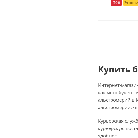
-50%
Эконом
Купить 
Интернет-магази
как монобукеты и
альстромерий в К
альстромерий, ч
Курьерская служ
курьерскую доста
удобнее.