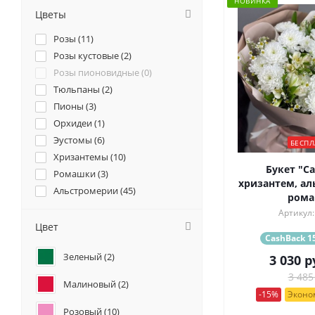
НОВИНКА
Цветы
Розы (
11
)
Розы кустовые (
2
)
Розы пионовидные (
0
)
Тюльпаны (
2
)
Пионы (
3
)
Орхидеи (
1
)
Эустомы (
6
)
БЕСПЛ
Хризантемы (
10
)
Букет "Са
Ромашки (
3
)
хризантем, ал
Альстромерии (
45
)
ром
Гортензии (
0
)
Артикул:
Анемоны (
1
)
Цвет
CashBack 15
Гвоздики (
1
)
Зеленый (
2
)
3 030
р
3 485
Малиновый (
2
)
-15%
Эконом
Розовый (
10
)