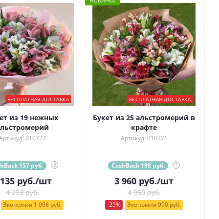
НОВИНКА
БЕСПЛАТНАЯ ДОСТАВКА
БЕСПЛАТНАЯ ДОСТАВКА
ет из 19 нежных
Букет из 25 альстромерий в
альстромерий
крафте
Артикул: 010722
Артикул: 010721
hBack 157 руб.
?
CashBack 198 руб.
?
 135
руб.
/шт
3 960
руб.
/шт
4 233 руб.
4 950 руб.
Экономия 1 098 руб.
-25%
Экономия 990 руб.