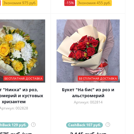
Экономия 975 руб.
-15%
Экономия 455 руб.
БЕСПЛАТНАЯ ДОСТАВКА
БЕСПЛАТНАЯ ДОСТАВКА
т "Никка" из роз,
Букет "На бис" из роз и
омерий и кустовых
альстромерий
хризантем
Артикул: 002814
Артикул: 002828
hBack 129 руб.
?
CashBack 107 руб.
?