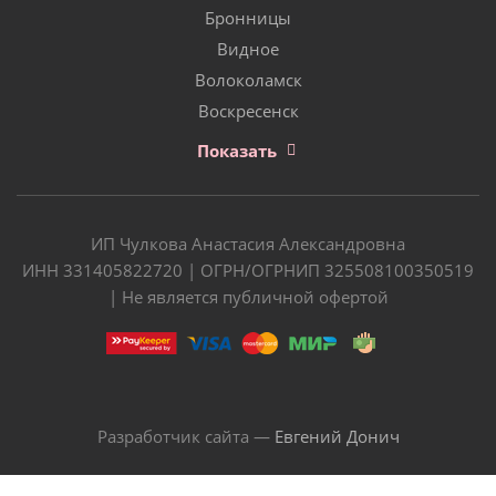
Бронницы
Видное
Волоколамск
Воскресенск
Показать
ИП Чулкова Анастасия Александровна
ИНН 331405822720 | ОГРН/ОГРНИП 325508100350519
| Не является публичной офертой
Разработчик сайта —
Евгений Донич