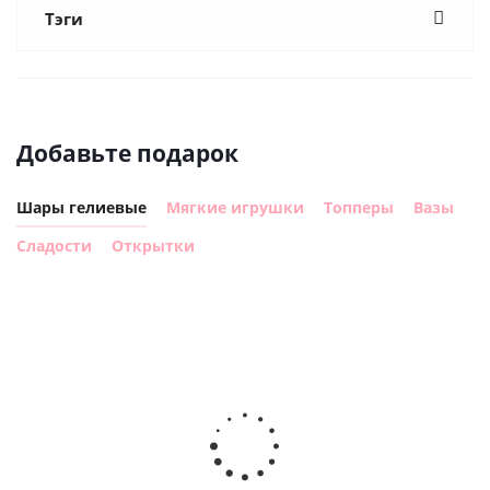
Тэги
Добавьте подарок
Шары гелиевые
Мягкие игрушки
Топперы
Вазы
Сладости
Открытки
Шар с
Шар круг,
днем
счастливого
рождения,
Сердце розовое
дня
с
фольгированный
рождения