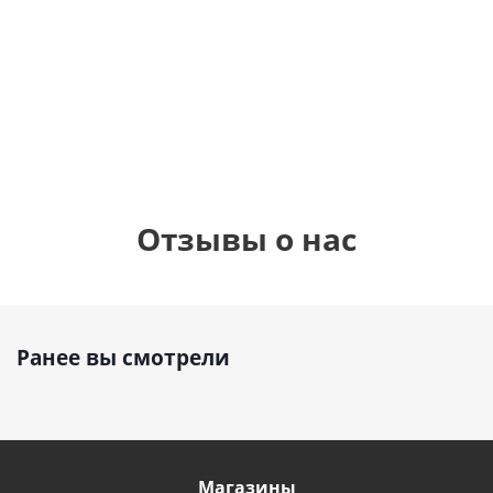
бабочками
шар с гелием (45
(45см)
см)
900
руб.
900
руб.
895
руб.
Отзывы о нас
Ранее вы смотрели
Магазины