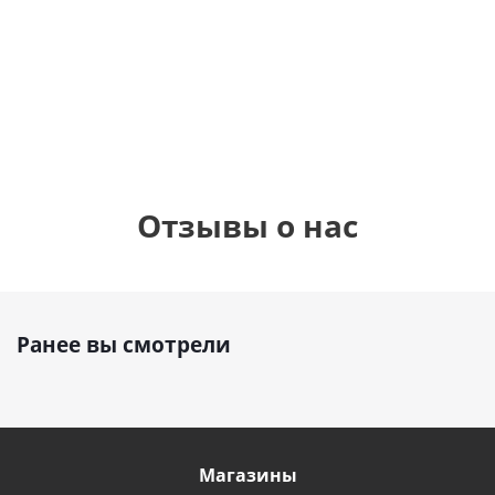
шар с гелием (45
см)
1 330
1 330
руб.
895
руб.
руб.
Отзывы о нас
Ранее вы смотрели
Магазины