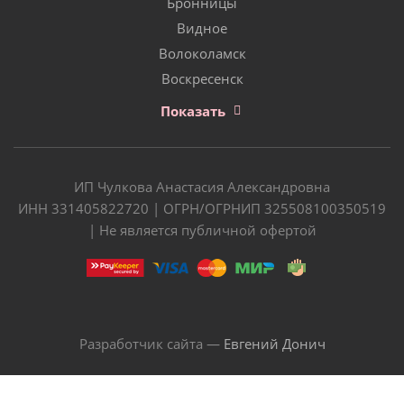
Бронницы
Видное
Волоколамск
Воскресенск
Показать
ИП Чулкова Анастасия Александровна
ИНН 331405822720 | ОГРН/ОГРНИП 325508100350519
| Не является публичной офертой
Разработчик сайта —
Евгений Донич