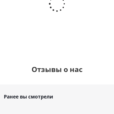
днем
счастливого
рождения,
Сердце розовое
дня
с
фольгированный
рождения
бабочками
шар с гелием (45
(45см)
см)
900
руб.
900
руб.
895
руб.
Отзывы о нас
Ранее вы смотрели