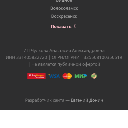
Волоколамск
Воскресенск
Показать
ИП Чулкова Анастасия Александровна
ИНН 331405822720 | ОГРН/ОГРНИП 325508100350519
| Не является публичной офертой
Разработчик сайта —
Евгений Донич