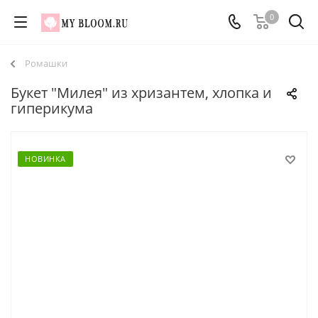
0
Ромашки
Букет "Милея" из хризантем, хлопка и
гиперикума
НОВИНКА