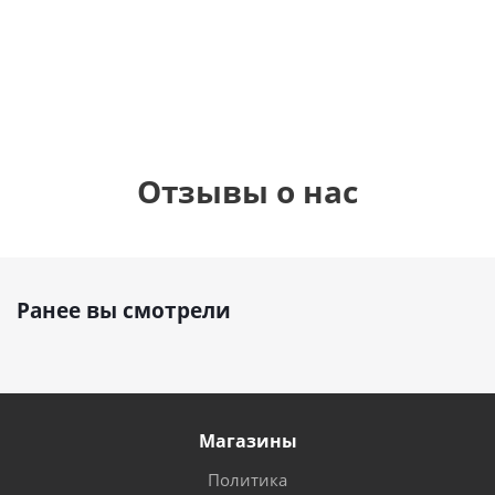
см)
1 330
895
1
руб.
895
руб.
руб.
Отзывы о нас
Ранее вы смотрели
Магазины
Политика