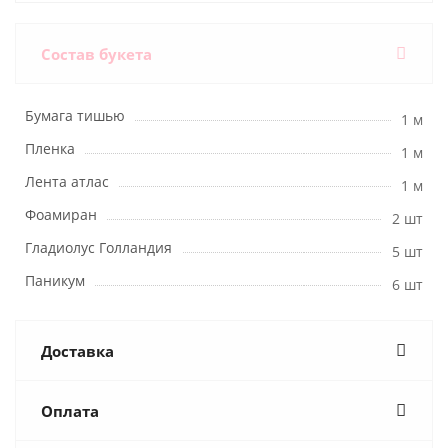
Состав букета
Бумага тишью
1 м
Пленка
1 м
Лента атлас
1 м
Фоамиран
2 шт
Гладиолус Голландия
5 шт
Паникум
6 шт
Доставка
Оплата