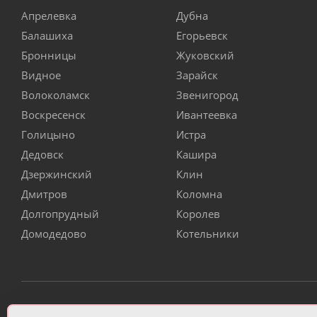
Апрелевка
Дубна
Балашиха
Егорьевск
Бронницы
Жуковский
Видное
Зарайск
Волоколамск
Звенигород
Воскресенск
Ивантеевка
Голицыно
Истра
Дедовск
Кашира
Дзержинский
Клин
Дмитров
Коломна
Долгопрудный
Королев
Домодедово
Котельники
ИП Чулкова Анастасия Александровна ИНН 3314058227