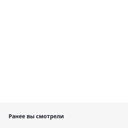
love you
цифра 8
Сердце розовое
(45 см)
(40х102
фольгированный
см)
шар с гелием (45
см)
1 330
895
руб.
895
руб.
руб.
Ранее вы смотрели