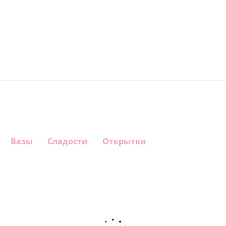
Вазы
Сладости
Открытки
Шар
Шар
Шар
Шар
гелиевый
гелиевый
гелиевый
Звезда - С