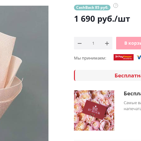
?
CashBack 85 руб.
1 690
руб.
/шт
В корз
Мы принимаем:
Бесплатн
Беспл
Самые ва
напечата