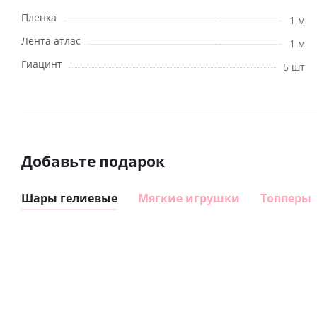
Пленка
1 м
Лента атлас
1 м
Гиацинт
5 шт
Добавьте подарок
Шары гелиевые
Мягкие игрушки
Топперы
Шар
Шар
сердце I
гелиевый