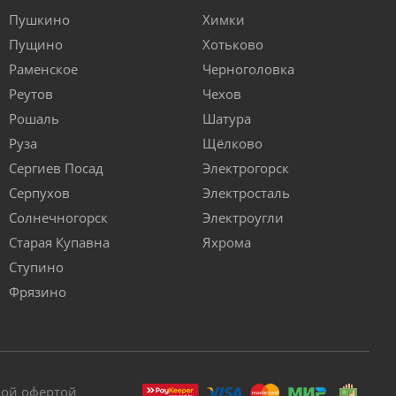
Пушкино
Химки
Пущино
Хотьково
Раменское
Черноголовка
Реутов
Чехов
Рошаль
Шатура
Руза
Щёлково
Сергиев Посад
Электрогорск
Серпухов
Электросталь
Солнечногорск
Электроугли
Старая Купавна
Яхрома
Ступино
Фрязино
ной офертой