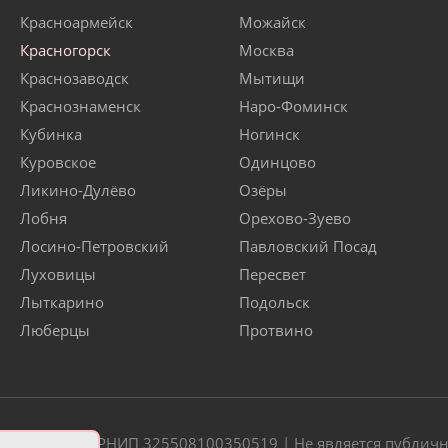
Красноармейск
Можайск
Красногорск
Москва
Краснозаводск
Мытищи
Краснознаменск
Наро-Фоминск
Кубинка
Ногинск
Куровское
Одинцово
Ликино-Дулёво
Озёры
Лобня
Орехово-Зуево
Лосино-Петровский
Павловский Посад
Луховицы
Пересвет
Лыткарино
Подольск
Люберцы
Протвино
20 | ОГРН/ОГРНИП 325508100350519 | Не является публич