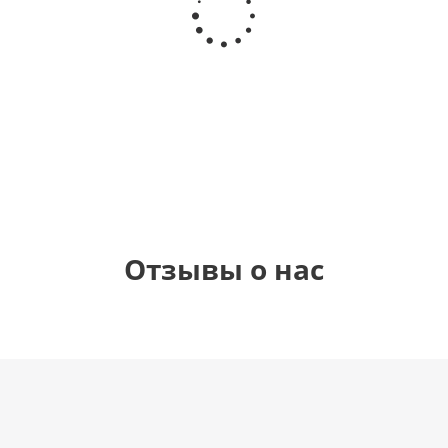
цифра 4
цифра 3
цифра 1
днем
(40х102
(40х102
(40х102
рождения
см)
см)
см)
(45 см)
1 330
1 330
1 330
895
руб.
руб.
руб.
руб.
Отзывы о нас